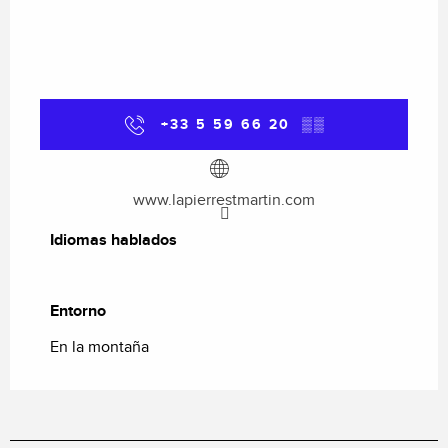
+33 5 59 66 20
▒▒
www.lapierrestmartin.com
Idiomas hablados
Idiomas hablados
Entorno
Entorno
En la montaña