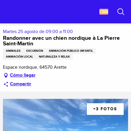
Aller
Descubrir Francia
au
Randonner avec un chien nordique à La Pierre Saint-Martin
contenu
Buscar
principal
Martes 25 agosto de 09:00 a 11:00
Randonner avec un chien nordique à La Pierre
Saint-Martin
ANIMALES
EXCURSIÓN
ANIMACIÓN PÚBLICO INFANTIL
ANIMACIÓN LOCAL
NATURALEZA Y RELAX
Espace nordique, 64570 Arette
Cómo llegar
Compartir
+3 FOTOS