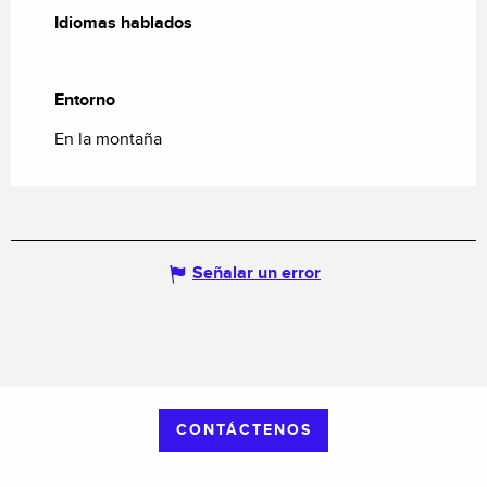
Idiomas hablados
Idiomas hablados
Entorno
Entorno
En la montaña
Señalar un error
CONTÁCTENOS