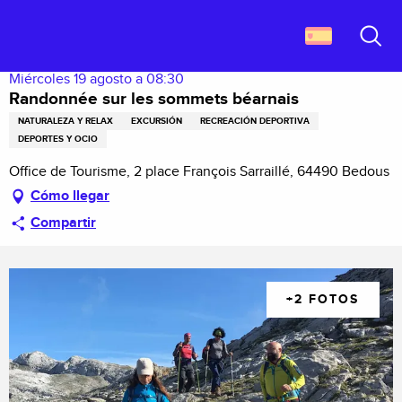
Aller
Descubrir Francia
Randonnée sur les sommets béarnais
au
contenu
Buscar
principal
Miércoles 19 agosto a 08:30
Randonnée sur les sommets béarnais
NATURALEZA Y RELAX
EXCURSIÓN
RECREACIÓN DEPORTIVA
DEPORTES Y OCIO
Office de Tourisme, 2 place François Sarraillé, 64490 Bedous
Cómo llegar
Compartir
+2 FOTOS