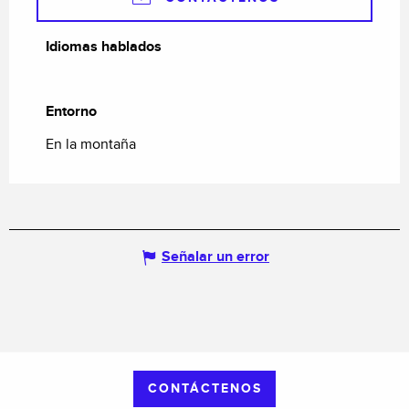
Idiomas hablados
Idiomas hablados
Entorno
Entorno
En la montaña
Señalar un error
CONTÁCTENOS