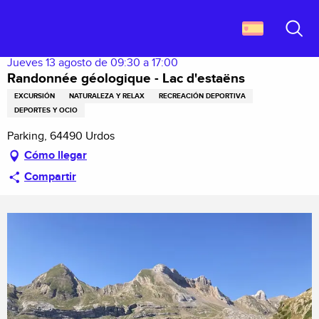
Aller
Descubrir Francia
Randonnée géologique - Lac d'estaëns
au
contenu
Buscar
principal
Jueves 13 agosto de 09:30 a 17:00
Randonnée géologique - Lac d'estaëns
EXCURSIÓN
NATURALEZA Y RELAX
RECREACIÓN DEPORTIVA
DEPORTES Y OCIO
Parking, 64490 Urdos
Cómo llegar
Compartir