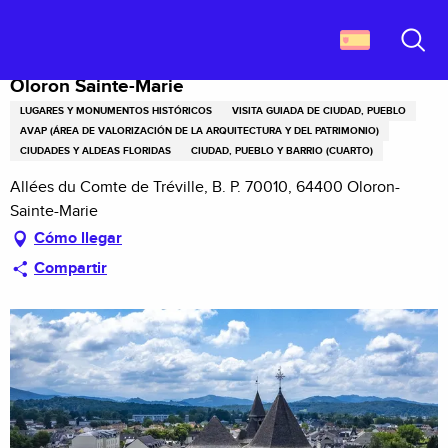
Aller
Descubrir Francia
Oloron Sainte-Marie
au
contenu
Buscar
principal
Oloron Sainte-Marie
LUGARES Y MONUMENTOS HISTÓRICOS
VISITA GUIADA DE CIUDAD, PUEBLO
AVAP (ÁREA DE VALORIZACIÓN DE LA ARQUITECTURA Y DEL PATRIMONIO)
CIUDADES Y ALDEAS FLORIDAS
CIUDAD, PUEBLO Y BARRIO (CUARTO)
Allées du Comte de Tréville, B. P. 70010, 64400 Oloron-
Sainte-Marie
Cómo llegar
Compartir