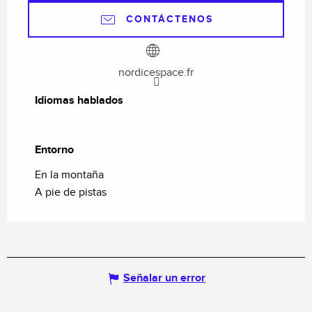
CONTÁCTENOS
nordicespace.fr
Idiomas hablados
Idiomas hablados
Entorno
Entorno
En la montaña
A pie de pistas
Señalar un error