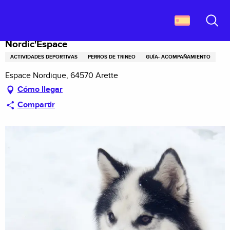
Aller
Descubrir Francia
Nordic'Espace
au
contenu
Buscar
principal
Nordic'Espace
ACTIVIDADES DEPORTIVAS
PERROS DE TRINEO
GUÍA- ACOMPAÑAMIENTO
Espace Nordique, 64570 Arette
Cómo llegar
Compartir