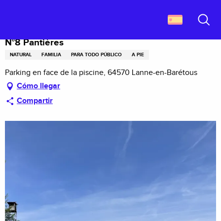
Aller
Descubrir Francia
N°8 Pantières
au
contenu
Buscar
principal
N°8 Pantières
NATURAL
FAMILIA
PARA TODO PÚBLICO
A PIE
Parking en face de la piscine, 64570 Lanne-en-Barétous
Cómo llegar
Compartir