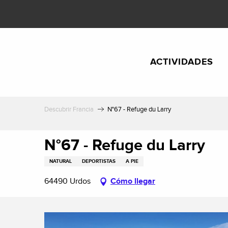
Aller
au
contenu
principal
ACTIVIDADES
Descubrir Francia
N°67 - Refuge du Larry
N°67 - Refuge du Larry
NATURAL
DEPORTISTAS
A PIE
64490 Urdos
Cómo llegar