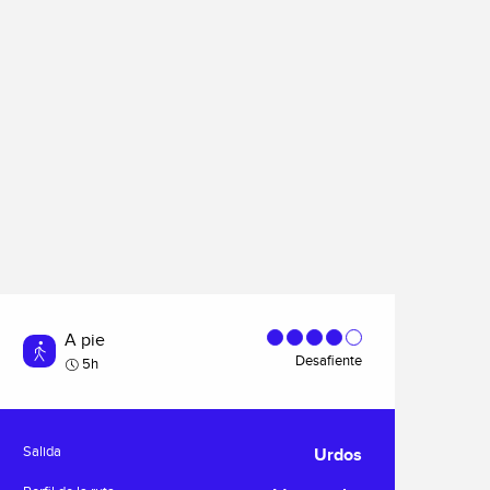
A pie
Desafiente
5h
Información práctica
Salida
Urdos