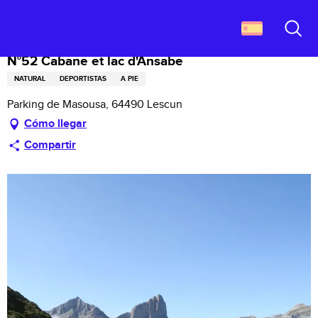
Aller
Descubrir Francia
N°52 Cabane et lac d'Ansabe
au
contenu
Buscar
principal
N°52 Cabane et lac d'Ansabe
NATURAL
DEPORTISTAS
A PIE
Parking de Masousa, 64490 Lescun
Cómo llegar
Compartir