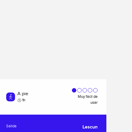
A pie
Muy fácil de
1h
usar
Información práctica
Salida
Lescun