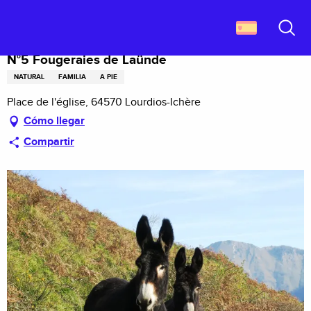
Aller
Descubrir Francia
N°5 Fougeraies de Laünde
au
contenu
Buscar
principal
N°5 Fougeraies de Laünde
NATURAL
FAMILIA
A PIE
Place de l'église, 64570 Lourdios-Ichère
Cómo llegar
Compartir