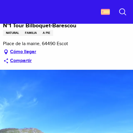
Aller
Descubrir Francia
N°1 Tour Bilboquet-Barescou
au
contenu
Buscar
principal
N°1 Tour Bilboquet-Barescou
NATURAL
FAMILIA
A PIE
Place de la mairie, 64490 Escot
Cómo llegar
Compartir