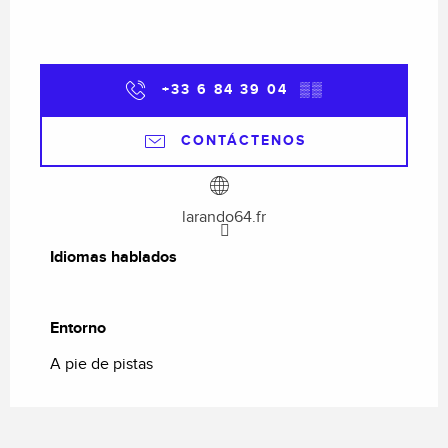
+33 6 84 39 04
▒▒
CONTÁCTENOS
larando64.fr
Idiomas hablados
Idiomas hablados
Entorno
Entorno
A pie de pistas