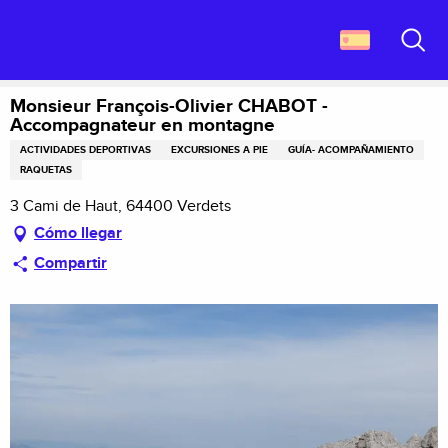
Aller
Descubrir Francia
au
Monsieur François-Olivier CHABOT - Accompagnateur en montagne
contenu
Buscar
principal
Monsieur François-Olivier CHABOT -
Accompagnateur en montagne
ACTIVIDADES DEPORTIVAS
EXCURSIONES A PIE
GUÍA- ACOMPAÑAMIENTO
RAQUETAS
3 Cami de Haut, 64400 Verdets
Cómo llegar
Compartir