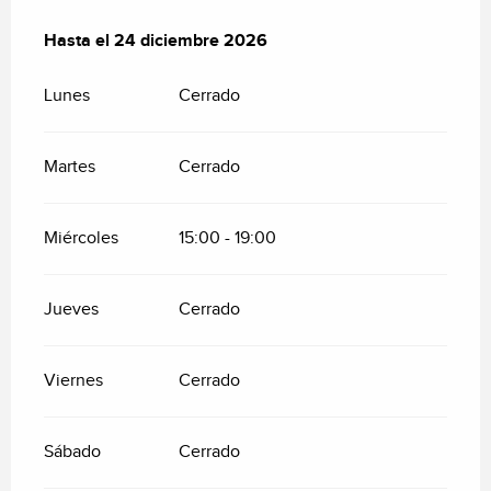
Del
Hasta el
14 enero 2026
24 diciembre 2026
al
24 diciembre 2026
Lunes
Cerrado
Martes
Cerrado
Miércoles
15:00 - 19:00
Jueves
Cerrado
Viernes
Cerrado
Sábado
Cerrado