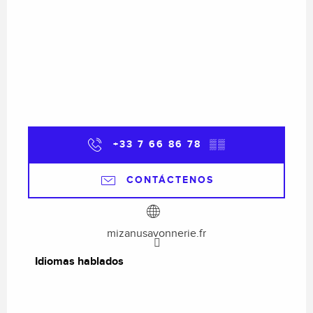
+33 7 66 86 78
▒▒
CONTÁCTENOS
mizanusavonnerie.fr
Idiomas hablados
Idiomas hablados