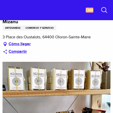
Aller
Descubrir Francia
Mizanu
au
contenu
Buscar
principal
Mizanu
ARTESANÍAS
COMERCIO Y SERVICIO
3 Place des Oustalots, 64400 Oloron-Sainte-Marie
Cómo llegar
Compartir