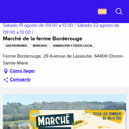
Aller
Descubrir Francia
Marché de la ferme Borderouge
au
contenu
Buscar
principal
Sábado 15 agosto de 09:00 a 13:00 / Sábado 22 agosto de
09:00 a 13:00 / ...
Marché de la ferme Borderouge
GASTRONOMÍA
MERCADO
ANIMACIÓN Y FIESTA LOCAL
Ferme Borderouge, 29 Avenue de Lasseube, 64400 Oloron-
Sainte-Marie
Cómo llegar
Compartir