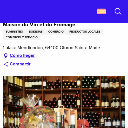
Aller
Descubrir Francia
Maison du Vin et du Fromage
au
contenu
Buscar
principal
Maison du Vin et du Fromage
SUMINISTRO
BODEGAS
COMERCIO
PRODUCTOS LOCALES
COMERCIO Y SERVICIO
1 place Mendiondou, 64400 Oloron-Sainte-Marie
Cómo llegar
Compartir