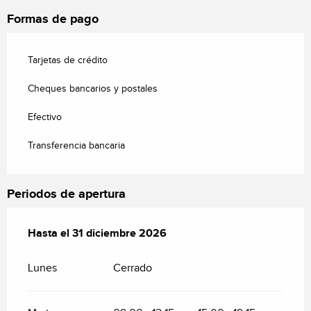
Formas de pago
Tarjetas de crédito
Cheques bancarios y postales
Efectivo
Transferencia bancaria
Periodos de apertura
Del
Hasta el
2 enero 2026
31 diciembre 2026
al
31 diciembre 2026
Lunes
Cerrado