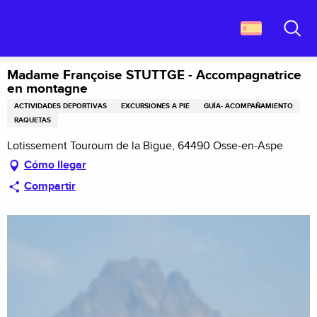
Aller
Descubrir Francia
au
Madame Françoise STUTTGE - Accompagnatrice en montagne
contenu
Buscar
principal
Madame Françoise STUTTGE - Accompagnatrice
en montagne
ACTIVIDADES DEPORTIVAS
EXCURSIONES A PIE
GUÍA- ACOMPAÑAMIENTO
RAQUETAS
Lotissement Touroum de la Bigue, 64490 Osse-en-Aspe
Cómo llegar
Compartir