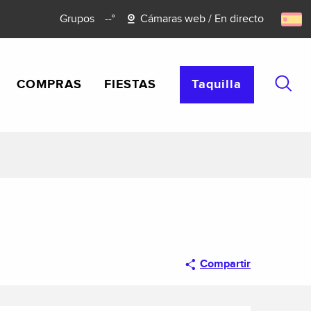
Grupos
--°
Cámaras web / En directo
COMPRAS
FIESTAS
Taquilla
Busca
Compartir