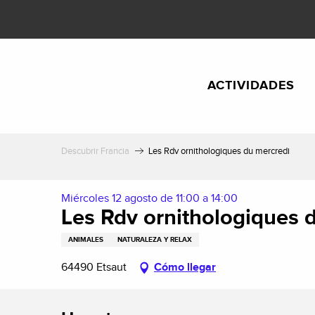
Aller
au
contenu
principal
ACTIVIDADES
Descubrir Francia
Les Rdv ornithologiques du mercredi
Miércoles 12 agosto de 11:00 a 14:00
Les Rdv ornithologiques 
ANIMALES
NATURALEZA Y RELAX
64490 Etsaut
Cómo llegar