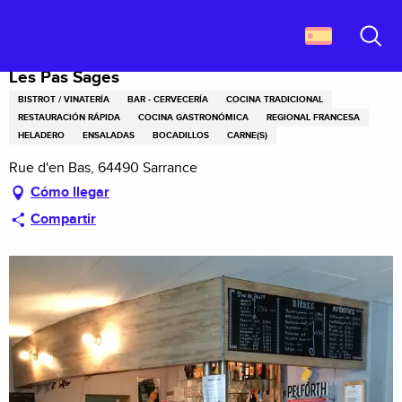
Aller
Descubrir Francia
Les Pas Sages
au
contenu
Buscar
principal
Les Pas Sages
BISTROT / VINATERÍA
BAR - CERVECERÍA
COCINA TRADICIONAL
RESTAURACIÓN RÁPIDA
COCINA GASTRONÓMICA
REGIONAL FRANCESA
HELADERO
ENSALADAS
BOCADILLOS
CARNE(S)
Rue d'en Bas, 64490 Sarrance
Cómo llegar
Compartir