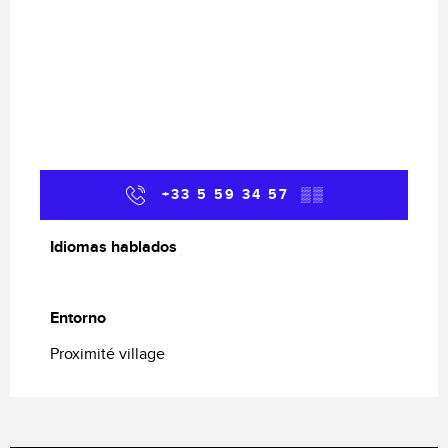
+33 5 59 34 57
▒▒
Idiomas hablados
Idiomas hablados
Entorno
Entorno
Proximité village