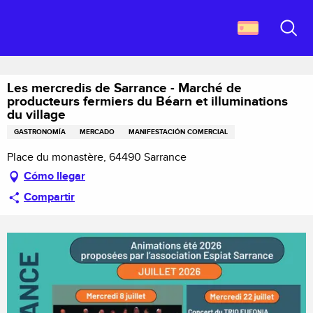
Aller
Descubrir Francia
au
Les mercredis de Sarrance - Marché de producteurs fermiers du Béarn et
contenu
Buscar
illuminations du village
principal
Les mercredis de Sarrance - Marché de
producteurs fermiers du Béarn et illuminations
du village
GASTRONOMÍA
MERCADO
MANIFESTACIÓN COMERCIAL
Place du monastère, 64490 Sarrance
Cómo llegar
Compartir