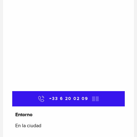
+33 6 20 02 09
▒▒
Entorno
Entorno
En la ciudad