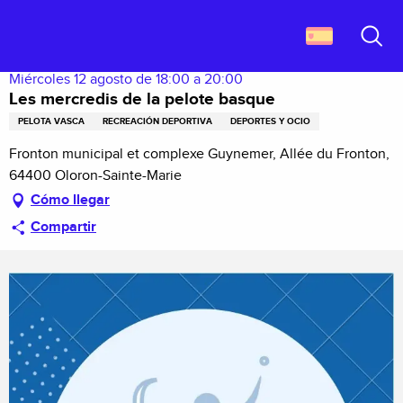
Aller
Descubrir Francia
Les mercredis de la pelote basque
au
contenu
Buscar
principal
Miércoles 12 agosto de 18:00 a 20:00
Les mercredis de la pelote basque
PELOTA VASCA
RECREACIÓN DEPORTIVA
DEPORTES Y OCIO
Fronton municipal et complexe Guynemer, Allée du Fronton,
64400 Oloron-Sainte-Marie
Cómo llegar
Compartir