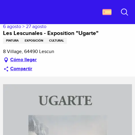
Aller
Descubrir Francia
Les Lescunales - Exposition "Ugarte"
au
contenu
Buscar
principal
6 agosto > 27 agosto
Les Lescunales - Exposition "Ugarte"
PINTURA
EXPOSICIÓN
CULTURAL
8 Village, 64490 Lescun
Cómo llegar
Compartir