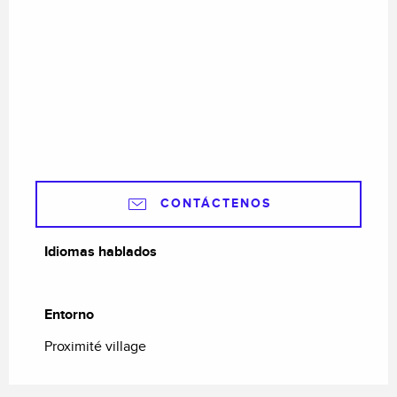
CONTÁCTENOS
Idiomas hablados
Idiomas hablados
Entorno
Entorno
Proximité village