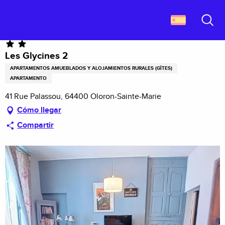
Aller
Descubrir Francia
Les Glycines 2
au
contenu
Buscar
principal
Les Glycines 2
APARTAMENTOS AMUEBLADOS Y ALOJAMIENTOS RURALES (GÎTES)
APARTAMENTO
41 Rue Palassou, 64400 Oloron-Sainte-Marie
Cómo llegar
Compartir