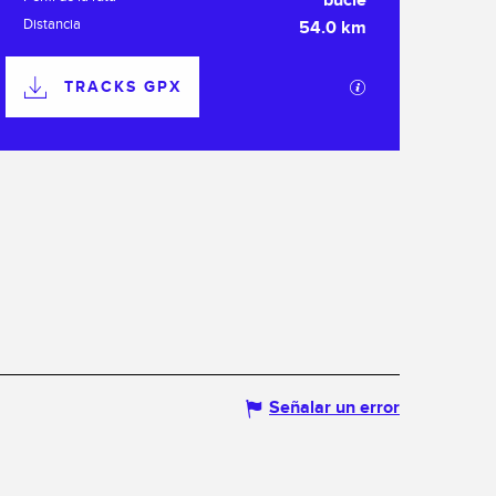
bucle
Distancia
54.0 km
Documentación
TRACKS GPX
Los archivos GPX 
Señalar un error