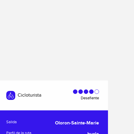
Cicloturista
Desafiente
Información práctica
Salida
Oloron-Sainte-Marie
Perfil de la ruta