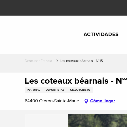
Aller
au
contenu
principal
ACTIVIDADES
Descubrir Francia
Les coteaux béarnais - N°15
Les coteaux béarnais - N°
NATURAL
DEPORTISTAS
CICLOTURISTA
64400 Oloron-Sainte-Marie
Cómo llegar