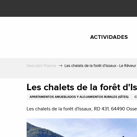
Aller
au
contenu
principal
ACTIVIDADES
Descubrir Francia
Les chalets de la forêt d'Issaux - Le Rêveur
Les chalets de la forêt d'
APARTAMENTOS AMUEBLADOS Y ALOJAMIENTOS RURALES (GÎTES)
C
Les chalets de la forêt d'Issaux, RD 431, 64490 Os