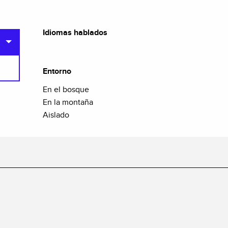
Idiomas hablados
Idiomas hablados
Entorno
Entorno
En el bosque
En la montaña
Aislado