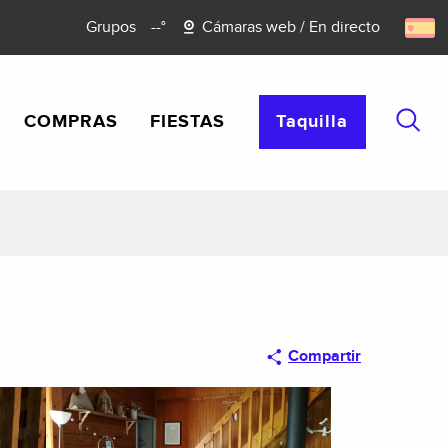
Grupos
--°
Cámaras web / En directo
COMPRAS
FIESTAS
Taquilla
Busca
Compartir