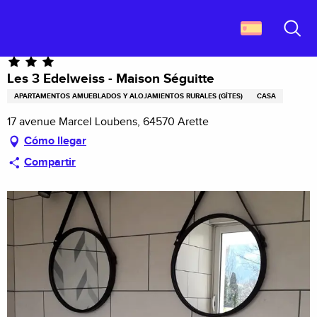
Aller
Descubrir Francia
Les 3 Edelweiss - Maison Séguitte
au
contenu
Buscar
principal
Les 3 Edelweiss - Maison Séguitte
APARTAMENTOS AMUEBLADOS Y ALOJAMIENTOS RURALES (GÎTES)
CASA
17 avenue Marcel Loubens, 64570 Arette
Cómo llegar
Compartir