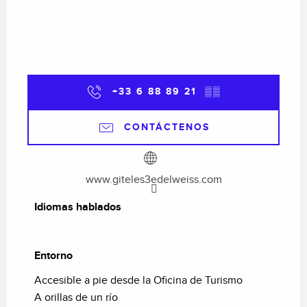
+33 6 88 89 21
▒▒
CONTÁCTENOS
www.giteles3edelweiss.com
Idiomas hablados
Idiomas hablados
Entorno
Entorno
Accesible a pie desde la Oficina de Turismo
A orillas de un río