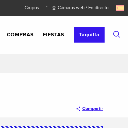
Grupos
--°
Cámaras web / En directo
COMPRAS
FIESTAS
Taquilla
Busca
Compartir