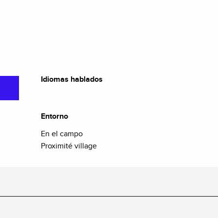
Idiomas hablados
Idiomas hablados
Entorno
Entorno
En el campo
Proximité village