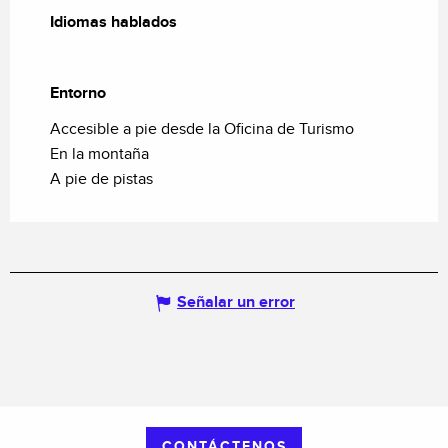
Idiomas hablados
Idiomas hablados
Entorno
Entorno
Accesible a pie desde la Oficina de Turismo
En la montaña
A pie de pistas
Señalar un error
CONTÁCTENOS