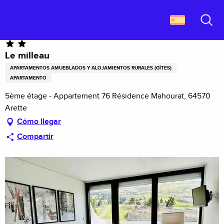
Aller
Descubrir Francia
Le milleau
au
contenu
Buscar
principal
Le milleau
APARTAMENTOS AMUEBLADOS Y ALOJAMIENTOS RURALES (GÎTES)
APARTAMENTO
5ème étage - Appartement 76 Résidence Mahourat, 64570
Arette
Cómo llegar
Compartir