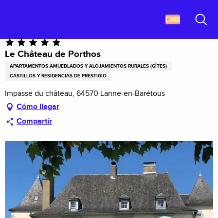
Aller
Descubrir Francia
Le Château de Porthos
au
contenu
Buscar
principal
Le Château de Porthos
APARTAMENTOS AMUEBLADOS Y ALOJAMIENTOS RURALES (GÎTES)
CASTILLOS Y RESIDENCIAS DE PRESTIGIO
Impasse du château, 64570 Lanne-en-Barétous
Cómo llegar
Compartir