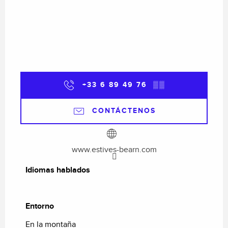
+33 6 89 49 76
▒▒
CONTÁCTENOS
www.estives-bearn.com
Idiomas hablados
Idiomas hablados
Entorno
Entorno
En la montaña