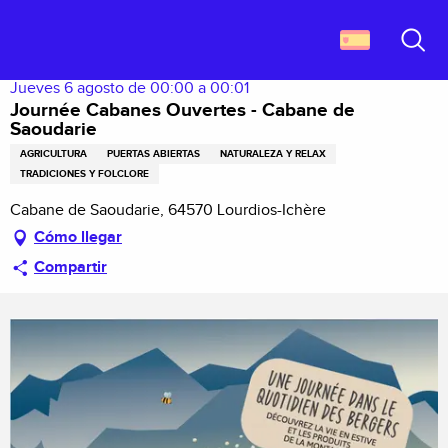
Aller
Descubrir Francia
Journée Cabanes Ouvertes - Cabane de Saoudarie
au
contenu
Buscar
principal
Jueves 6 agosto de 00:00 a 00:01
Journée Cabanes Ouvertes - Cabane de
Saoudarie
AGRICULTURA
PUERTAS ABIERTAS
NATURALEZA Y RELAX
TRADICIONES Y FOLCLORE
Cabane de Saoudarie, 64570 Lourdios-Ichère
Cómo llegar
Compartir