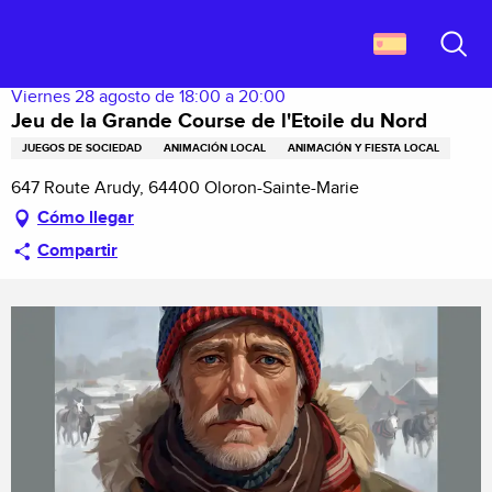
Aller
Descubrir Francia
Jeu de la Grande Course de l'Etoile du Nord
au
contenu
Buscar
principal
Viernes 28 agosto de 18:00 a 20:00
Jeu de la Grande Course de l'Etoile du Nord
JUEGOS DE SOCIEDAD
ANIMACIÓN LOCAL
ANIMACIÓN Y FIESTA LOCAL
647 Route Arudy, 64400 Oloron-Sainte-Marie
Cómo llegar
Compartir