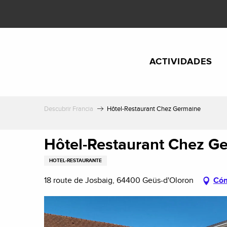
Aller
au
contenu
principal
ACTIVIDADES
Descubrir Francia
Hôtel-Restaurant Chez Germaine
Hôtel-Restaurant Chez G
HOTEL-RESTAURANTE
18 route de Josbaig, 64400 Geüs-d'Oloron
Cóm