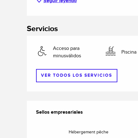
Seguir leyendo
Servicios
Acceso para
Piscina
minusválidos
VER TODOS LOS SERVICIOS
Oferta de prestacio
Sellos empresariales
Sellos empresariales
Hébergement pêche