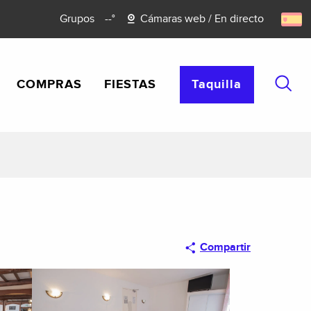
Grupos
--°
Cámaras web / En directo
COMPRAS
FIESTAS
Taquilla
Busca
Compartir