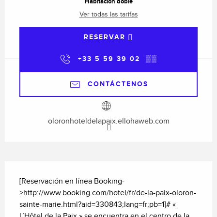
Habitación doble
Ver todas las tarifas
RESERVAR
+33 5 59 39 02
▒▒
CONTÁCTENOS
oloronhoteldelapaix.ellohaweb.com
Descripción
[Reservación en línea Booking-
>http://www.booking.com/hotel/fr/de-la-paix-oloron-
sainte-marie.html?aid=330843;lang=fr;pb=1]# « 
L’Hôtel de la Paix » se encuentra en el centro de la 