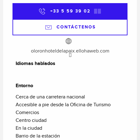
+33 5 59 39 02
▒▒
CONTÁCTENOS
oloronhoteldelapaix.ellohaweb.com
Idiomas hablados
Idiomas hablados
Entorno
Entorno
Cerca de una carretera nacional
Accesible a pie desde la Oficina de Turismo
Comercios
Centro ciudad
En la ciudad
Barrio de la estación