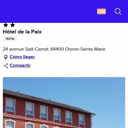
Aller
Descubrir Francia
Hôtel de la Paix
au
contenu
Buscar
principal
Hôtel de la Paix
HOTEL
24 avenue Sadi Carnot, 64400 Oloron-Sainte-Marie
Cómo llegar
Compartir