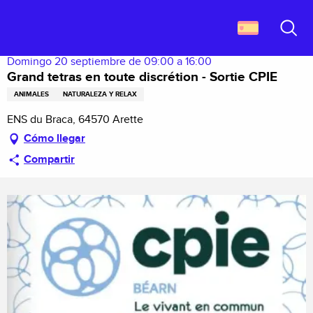
Aller
Descubrir Francia
Grand tetras en toute discrétion - Sortie CPIE
au
contenu
Buscar
principal
Domingo 20 septiembre de 09:00 a 16:00
Grand tetras en toute discrétion - Sortie CPIE
ANIMALES
NATURALEZA Y RELAX
ENS du Braca, 64570 Arette
Cómo llegar
Compartir