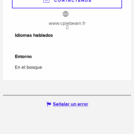
CONTÁCTENOS
www.cpiebearn.fr
Idiomas hablados
Idiomas hablados
Entorno
Entorno
En el bosque
Señalar un error