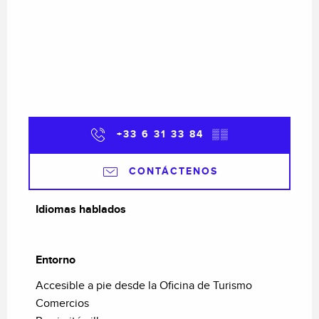
+33 6 31 33 84
▒▒
CONTÁCTENOS
Idiomas hablados
Idiomas hablados
Entorno
Entorno
Accesible a pie desde la Oficina de Turismo
Comercios