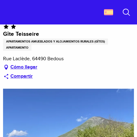
Aller
Descubrir Francia
Gîte Teisseire
au
contenu
Buscar
principal
Gîte Teisseire
APARTAMENTOS AMUEBLADOS Y ALOJAMIENTOS RURALES (GÎTES)
APARTAMENTO
Rue Laclède, 64490 Bedous
Cómo llegar
Compartir