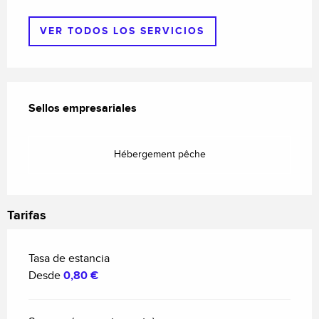
VER TODOS LOS SERVICIOS
Oferta de prestaciones
Sellos empresariales
Sellos empresariales
Hébergement pêche
Tarifas
Tasa de estancia
Desde
0,80 €