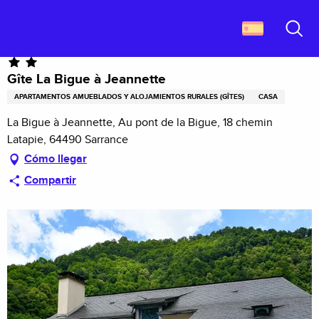
Aller
Descubrir Francia
Gîte La Bigue à Jeannette
au
contenu
Buscar
principal
Gîte La Bigue à Jeannette
APARTAMENTOS AMUEBLADOS Y ALOJAMIENTOS RURALES (GÎTES)
CASA
La Bigue à Jeannette, Au pont de la Bigue, 18 chemin
Latapie, 64490 Sarrance
Cómo llegar
Compartir