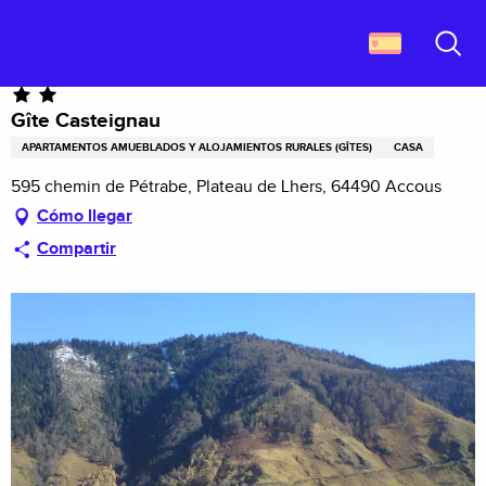
Aller
Descubrir Francia
Gîte Casteignau
au
contenu
Buscar
principal
Gîte Casteignau
APARTAMENTOS AMUEBLADOS Y ALOJAMIENTOS RURALES (GÎTES)
CASA
595 chemin de Pétrabe, Plateau de Lhers, 64490 Accous
Cómo llegar
Compartir