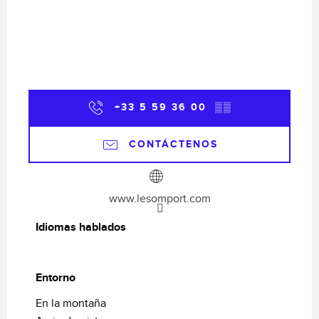
+33 5 59 36 00
▒▒
CONTÁCTENOS
www.lesomport.com
Idiomas hablados
Idiomas hablados
Entorno
Entorno
En la montaña