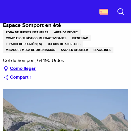
Aller
Descubrir Francia
Espace Somport en été
au
contenu
Buscar
principal
Espace Somport en été
ZONA DE JUEGOS INFANTILES
ÁREA DE PIC-NIC
COMPLEJO TURÍSTICO MULTIACTIVIDADES
BIENESTAR
ESPACIO DE REUNIÓN(ES)
JUEGOS DE ACERTIJOS
MIRADOR / MESA DE ORIENTACIÓN
SALA EN ALQUILER
SLACKLINES
Col du Somport, 64490 Urdos
Cómo llegar
Compartir