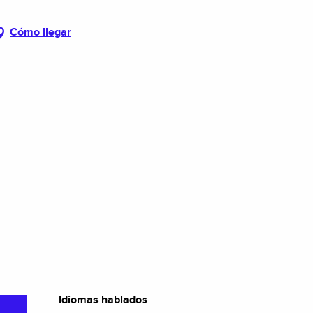
Cómo llegar
Idiomas hablados
Idiomas hablados