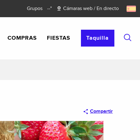
Grupos
--°
Cámaras web / En directo
COMPRAS
FIESTAS
Taquilla
Busca
Compartir