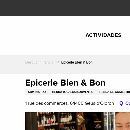
Aller
au
contenu
principal
ACTIVIDADES
Descubrir Francia
Epicerie Bien & Bon
Epicerie Bien & Bon
SUMINISTRO
TIENDA REGALOS/SOUVENIRS
TIENDA DE COMESTIB
1 rue des commerces, 64400 Geüs-d'Oloron
Có