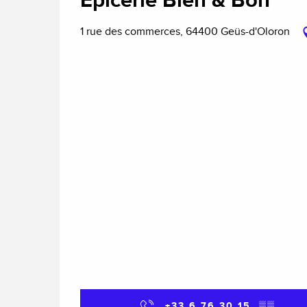
Epicerie Bien & Bon
1 rue des commerces, 64400 Geüs-d'Oloron
+33 6 76 30 15
▒▒