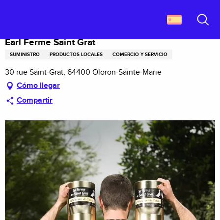
Aller
Descubrir Francia
Earl Ferme Saint Grat
au
contenu
Buscar
principal
Earl Ferme Saint Grat
SUMINISTRO
PRODUCTOS LOCALES
COMERCIO Y SERVICIO
30 rue Saint-Grat, 64400 Oloron-Sainte-Marie
Cómo llegar
Compartir