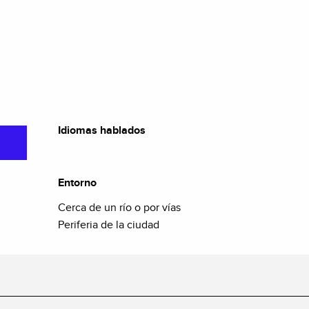
Idiomas hablados
Idiomas hablados
Entorno
Entorno
Cerca de un río o por vías
Periferia de la ciudad