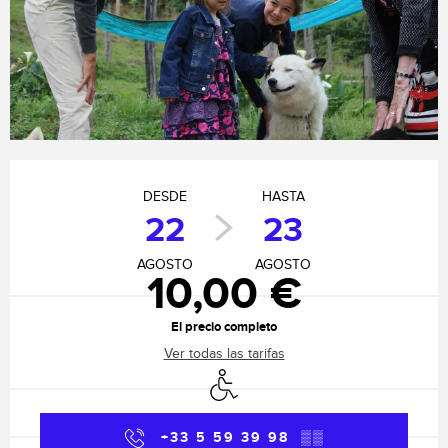
Horarios y datos de contacto
DESDE
HASTA
22
23
AGOSTO
AGOSTO
10,00 €
El precio completo
Ver todas las tarifas
Acceso para minusválidos
+33 5 59 39 98
▒▒