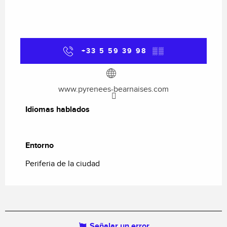
+33 5 59 39 98
▒▒
www.pyrenees-bearnaises.com
Idiomas hablados
Idiomas hablados
Entorno
Entorno
Periferia de la ciudad
Señalar un error