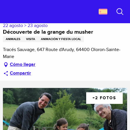
Aller
Descubrir Francia
Découverte de la grange du musher
au
contenu
Buscar
principal
22 agosto > 23 agosto
Découverte de la grange du musher
ANIMALES
VISITA
ANIMACIÓN Y FIESTA LOCAL
Tracés Sauvage, 647 Route d'Arudy, 64400 Oloron-Sainte-
Marie
Cómo llegar
Compartir
+2 FOTOS