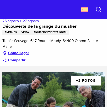
Aller
Descubrir Francia
Découverte de la grange du musher
au
contenu
Buscar
principal
25 agosto > 27 agosto
Découverte de la grange du musher
ANIMALES
VISITA
ANIMACIÓN Y FIESTA LOCAL
Tracés Sauvage, 647 Route d'Arudy, 64400 Oloron-Sainte-
Marie
Cómo llegar
Compartir
+2 FOTOS