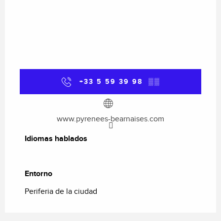
+33 5 59 39 98
▒▒
www.pyrenees-bearnaises.com
Idiomas hablados
Idiomas hablados
Entorno
Entorno
Periferia de la ciudad