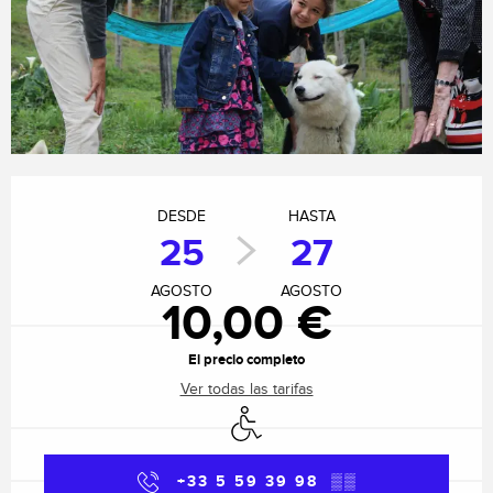
Horarios y datos de contacto
DESDE
HASTA
25
27
AGOSTO
AGOSTO
10,00 €
El precio completo
Ver todas las tarifas
Acceso para minusválidos
+33 5 59 39 98
▒▒