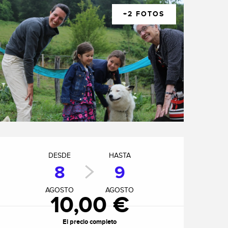
+2 FOTOS
Horarios y datos de cont
DESDE
HASTA
8
9
AGOSTO
AGOSTO
10,00 €
El precio completo