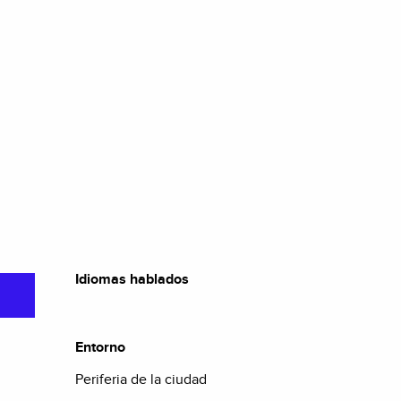
Idiomas hablados
Idiomas hablados
Entorno
Entorno
Periferia de la ciudad