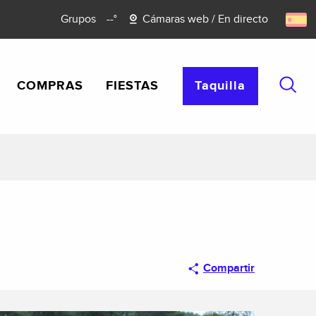
Grupos
--°
Cámaras web / En directo
COMPRAS
FIESTAS
Taquilla
Busca
Compartir