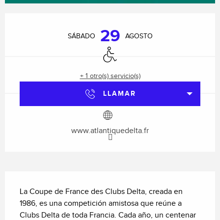
Horarios y datos de contacto
29
SÁBADO
AGOSTO
Acceso para minusválidos
+ 1 otro(s) servicio(s)
LLAMAR
www.atlantiquedelta.fr
Descripción
La Coupe de France des Clubs Delta, creada en 
1986, es una competición amistosa que reúne a 
Clubs Delta de toda Francia. Cada año, un centenar 