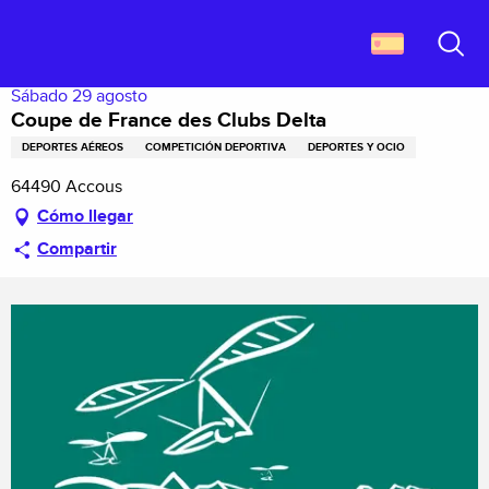
Aller
Descubrir Francia
Coupe de France des Clubs Delta
au
contenu
Buscar
principal
Sábado 29 agosto
Coupe de France des Clubs Delta
DEPORTES AÉREOS
COMPETICIÓN DEPORTIVA
DEPORTES Y OCIO
64490 Accous
Cómo llegar
Compartir