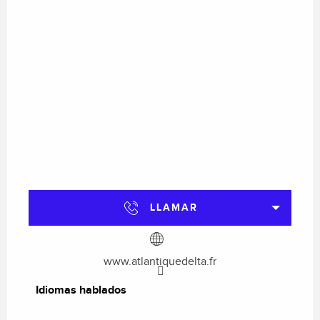
LLAMAR
www.atlantiquedelta.fr
Idiomas hablados
Idiomas hablados