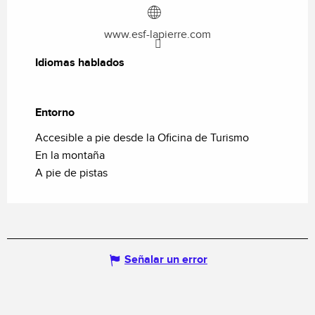
www.esf-lapierre.com
Idiomas hablados
Idiomas hablados
Entorno
Entorno
Accesible a pie desde la Oficina de Turismo
En la montaña
A pie de pistas
Señalar un error