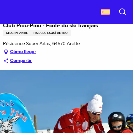
Aller
Descubrir Francia
Club Piou-Piou - Ecole du ski français
au
contenu
Buscar
principal
Club Piou-Piou - Ecole du ski français
CLUB INFANTIL
PISTA DE ESQUÍ ALPINO
Résidence Super Arlas, 64570 Arette
Cómo llegar
Compartir