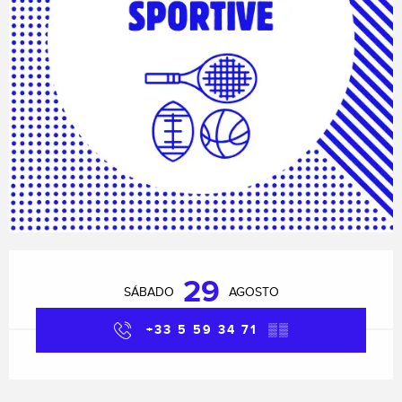
Horarios y datos de contacto
29
SÁBADO
AGOSTO
+33 5 59 34 71
▒▒