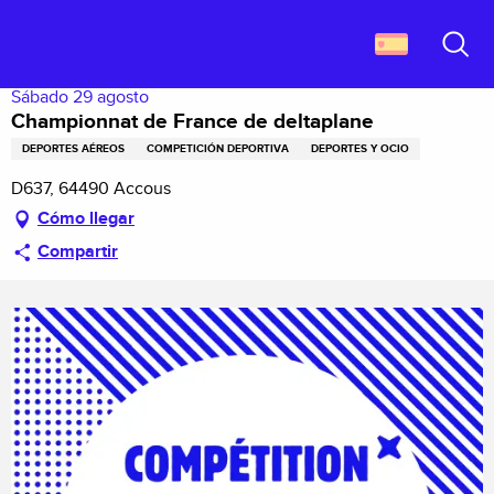
Aller
Descubrir Francia
Championnat de France de deltaplane
au
contenu
Buscar
principal
Sábado 29 agosto
Championnat de France de deltaplane
DEPORTES AÉREOS
COMPETICIÓN DEPORTIVA
DEPORTES Y OCIO
D637, 64490 Accous
Cómo llegar
Compartir