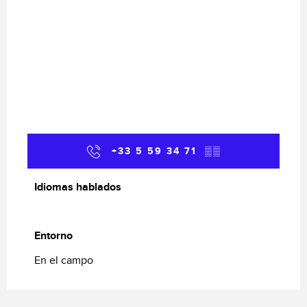
+33 5 59 34 71
▒▒
Idiomas hablados
Idiomas hablados
Entorno
Entorno
En el campo