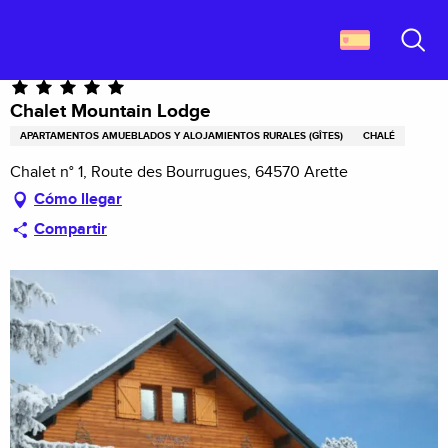
Aller
Descubrir Francia
Chalet Mountain Lodge
au
contenu
Buscar
principal
Chalet Mountain Lodge
APARTAMENTOS AMUEBLADOS Y ALOJAMIENTOS RURALES (GÎTES)
CHALÉ
Chalet n° 1, Route des Bourrugues, 64570 Arette
Cómo llegar
Compartir