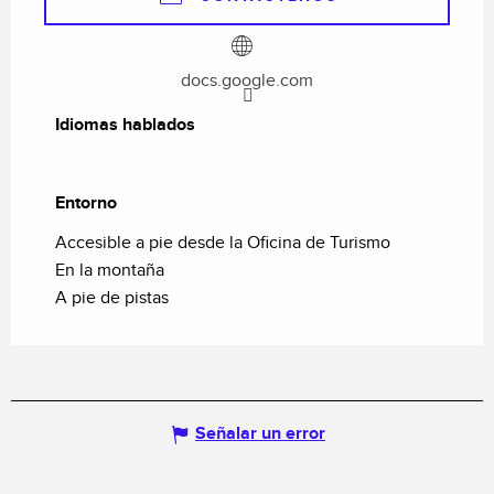
docs.google.com
Idiomas hablados
Idiomas hablados
Entorno
Entorno
Accesible a pie desde la Oficina de Turismo
En la montaña
A pie de pistas
Señalar un error