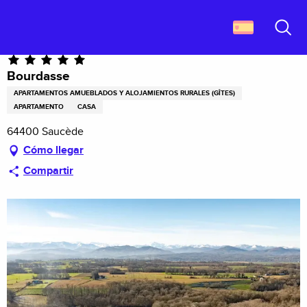
Aller
Descubrir Francia
Bourdasse
au
contenu
Buscar
principal
Bourdasse
APARTAMENTOS AMUEBLADOS Y ALOJAMIENTOS RURALES (GÎTES)
APARTAMENTO
CASA
64400 Saucède
Cómo llegar
Compartir