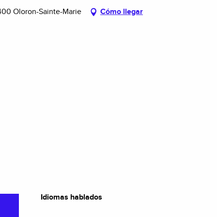
400 Oloron-Sainte-Marie
Cómo llegar
Idiomas hablados
Idiomas hablados