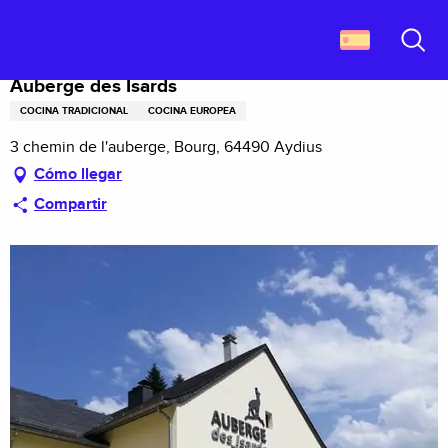
Aller
Descubrir Francia
Auberge des Isards
au
contenu
Buscar
principal
Auberge des Isards
COCINA TRADICIONAL
COCINA EUROPEA
3 chemin de l'auberge, Bourg, 64490 Aydius
Cómo llegar
Compartir